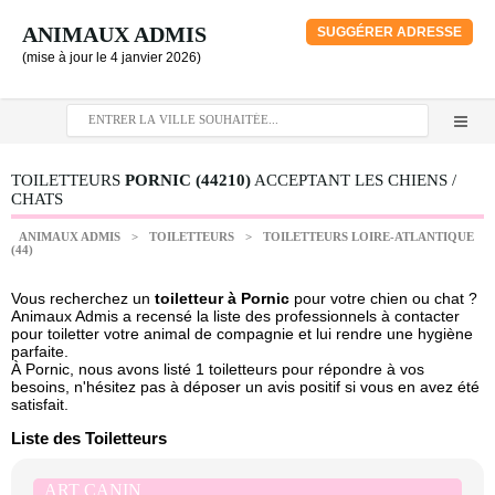
ANIMAUX ADMIS
SUGGÉRER ADRESSE
(mise à jour le 4 janvier 2026)
TOILETTEURS
PORNIC (44210)
ACCEPTANT LES CHIENS /
CHATS
ANIMAUX ADMIS
>
TOILETTEURS
>
TOILETTEURS LOIRE-ATLANTIQUE
(44)
Vous recherchez un
toiletteur à Pornic
pour votre chien ou chat ?
Animaux Admis a recensé la liste des professionnels à contacter
pour toiletter votre animal de compagnie et lui rendre une hygiène
parfaite.
À Pornic, nous avons listé 1 toiletteurs pour répondre à vos
besoins, n'hésitez pas à déposer un avis positif si vous en avez été
satisfait.
Liste des Toiletteurs
ART CANIN