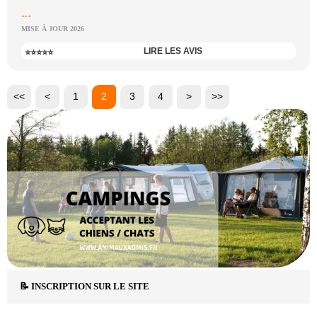
...
MISE À JOUR 2026
LIRE LES AVIS
⭐⭐⭐⭐⭐
<<
<
1
2
3
4
>
>>
📝 INSCRIPTION SUR LE SITE