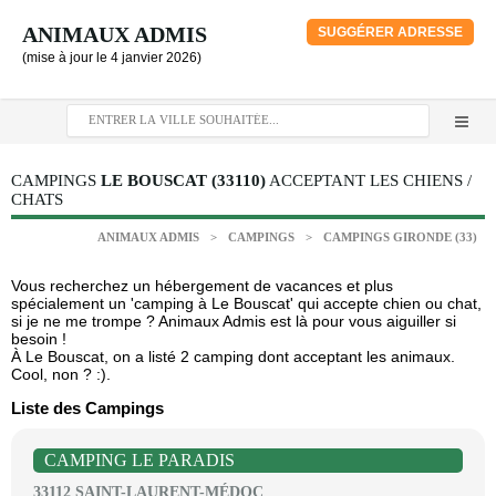
ANIMAUX ADMIS
SUGGÉRER ADRESSE
(mise à jour le 4 janvier 2026)
CAMPINGS
LE BOUSCAT (33110)
ACCEPTANT LES CHIENS /
CHATS
ANIMAUX ADMIS
>
CAMPINGS
>
CAMPINGS GIRONDE (33)
Vous recherchez un hébergement de vacances et plus
spécialement un 'camping à Le Bouscat' qui accepte chien ou chat,
si je ne me trompe ? Animaux Admis est là pour vous aiguiller si
besoin !
À Le Bouscat, on a listé 2 camping dont acceptant les animaux.
Cool, non ? :).
Liste des Campings
CAMPING LE PARADIS
33112 SAINT-LAURENT-MÉDOC