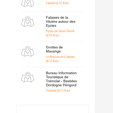
Limeuil (4.55 Km)
Falaises de la
Vézère autour des
Eyzies
Eyzies-de-Tayac-Sireuil
(6.91 Km)
Grottes de
Maxange
Le Buisson-de-Cadouin
(8.15 Km)
Bureau Information
Touristique de
Trémolat - Bastides
Dordogne Périgord
Trémolat (8.71 Km)