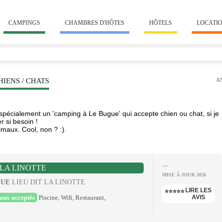
CAMPINGS
CHAMBRES D'HÔTES
HÔTELS
LOCATI
IENS / CHATS
A
écialement un 'camping à Le Bugue' qui accepte chien ou chat, si je
 si besoin !
maux. Cool, non ? :).
...
LA LINOTTE
MISE À JOUR 2026
GUE
LIEU DIT LA LINOTTE
LIRE LES
⭐⭐⭐⭐⭐
aux acceptés
Piscine, Wifi, Restaurant,
AVIS