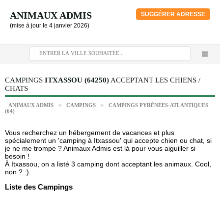
ANIMAUX ADMIS
SUGGÉRER ADRESSE
(mise à jour le 4 janvier 2026)
CAMPINGS
ITXASSOU (64250)
ACCEPTANT LES CHIENS /
CHATS
ANIMAUX ADMIS
>
CAMPINGS
>
CAMPINGS PYRÉNÉES-ATLANTIQUES
(64)
Vous recherchez un hébergement de vacances et plus
spécialement un 'camping à Itxassou' qui accepte chien ou chat, si
je ne me trompe ? Animaux Admis est là pour vous aiguiller si
besoin !
À Itxassou, on a listé 3 camping dont acceptant les animaux. Cool,
non ? :).
Liste des Campings