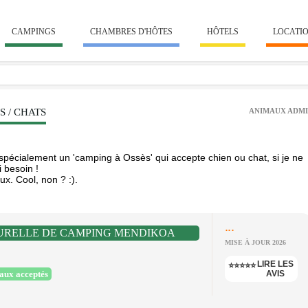
CAMPINGS
CHAMBRES D'HÔTES
HÔTELS
LOCATI
 / CHATS
ANIMAUX ADMI
écialement un 'camping à Ossès' qui accepte chien ou chat, si je ne
 besoin !
x. Cool, non ? :).
...
URELLE DE CAMPING MENDIKOA
MISE À JOUR 2026
LIRE LES
⭐⭐⭐⭐⭐
aux acceptés
AVIS