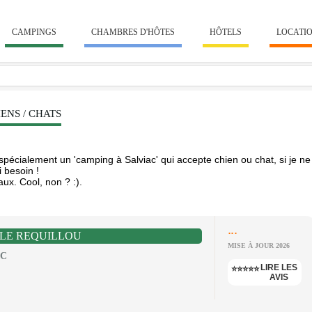
CAMPINGS
CHAMBRES D'HÔTES
HÔTELS
LOCATI
ENS / CHATS
écialement un 'camping à Salviac' qui accepte chien ou chat, si je ne
 besoin !
ux. Cool, non ? :).
...
LE REQUILLOU
MISE À JOUR 2026
AC
LIRE LES
⭐⭐⭐⭐⭐
AVIS