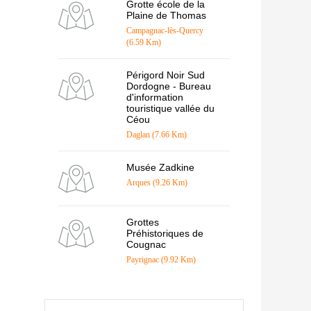
Grotte école de la
Plaine de Thomas
Campagnac-lès-Quercy
(6.59 Km)
Périgord Noir Sud
Dordogne - Bureau
d'information
touristique vallée du
Céou
Daglan (7.66 Km)
Musée Zadkine
Arques (9.26 Km)
Grottes
Préhistoriques de
Cougnac
Payrignac (9.92 Km)