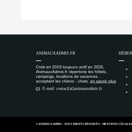
ANIMAUXADMIS.FR
HÉBER
Créé en 2019 toujours actif en 2026,
AnimauxAdmis.fr répertorie les hôtels,
campings, locations de vacances...
acceptant les chiens - chats.
en savoir plus
E-mail: contact[at]animauxadmis.fr
© ANIMAUX ADMIS - TOUS DROITS RÉSERVÉS /
MENTIONS LÉGALE