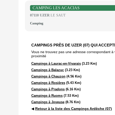
CAMPING LES ACACIAS
07110 UZER
LE SAUT
Camping
CAMPINGS PRÈS DE UZER (07) QUI ACCEP
Vous ne trouvez pas une adresse correspondant à vot
proximité
Campings à Laurac-en-Vivarais
(3.23 Km)
Campings à Balazuc
(3.23 Km)
Campings à Chauzon
(4.56 Km)
Campings à Rosières
(5.43 Km)
Campings à Pradons
(6.16 Km)
Campings à Ruoms
(7.53 Km)
Campings à Joyeuse
(8.76 Km)
◀
Retour à la liste des Campings Ardèche (07)