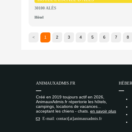
30100 ALÈS
Hôtel
<
1
2
3
4
5
6
7
8
ANIMAUXADMIS.FR
HÉBER
Créé en 2019 toujours actif en 2026,
AnimauxAdmis.fr répertorie les hôtels,
campings, locations de vacances...
acceptant les chiens - chats.
en savoir plus
E-mail: contact[at]animauxadmis.fr