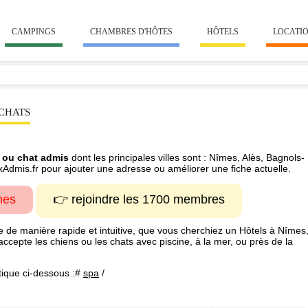
CAMPINGS
CHAMBRES D'HÔTES
HÔTELS
LOCATI
 CHATS
 ou chat admis
dont les principales villes sont : Nîmes, Alès, Bagnols-
xAdmis.fr pour ajouter une adresse ou améliorer une fiche actuelle.
hes
👉 rejoindre les 1700 membres
e de manière rapide et intuitive, que vous cherchiez un Hôtels à Nîmes
 accepte les chiens ou les chats avec piscine, à la mer, ou près de la
tique ci-dessous :#
spa
/