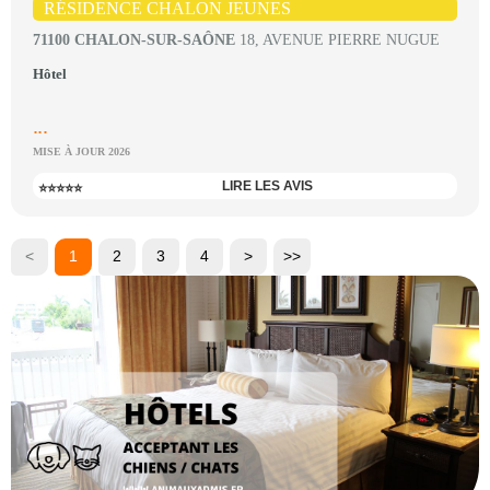
RÉSIDENCE CHALON JEUNES
71100 CHALON-SUR-SAÔNE
18, AVENUE PIERRE NUGUE
Hôtel
...
MISE À JOUR 2026
LIRE LES AVIS
⭐⭐⭐⭐⭐
<
1
2
3
4
>
>>