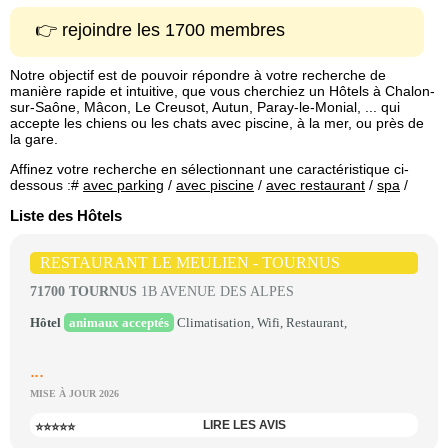
👉 rejoindre les 1700 membres
Notre objectif est de pouvoir répondre à votre recherche de
manière rapide et intuitive, que vous cherchiez un Hôtels à Chalon-
sur-Saône, Mâcon, Le Creusot, Autun, Paray-le-Monial, ... qui
accepte les chiens ou les chats avec piscine, à la mer, ou près de
la gare.
Affinez votre recherche en sélectionnant une caractéristique ci-
dessous :#
avec parking
/
avec piscine
/
avec restaurant
/
spa
/
Liste des Hôtels
RESTAURANT LE MEULIEN - TOURNUS
71700 TOURNUS
1B AVENUE DES ALPES
Hôtel
animaux acceptés
Climatisation, Wifi, Restaurant,
...
MISE À JOUR 2026
LIRE LES AVIS
⭐⭐⭐⭐⭐