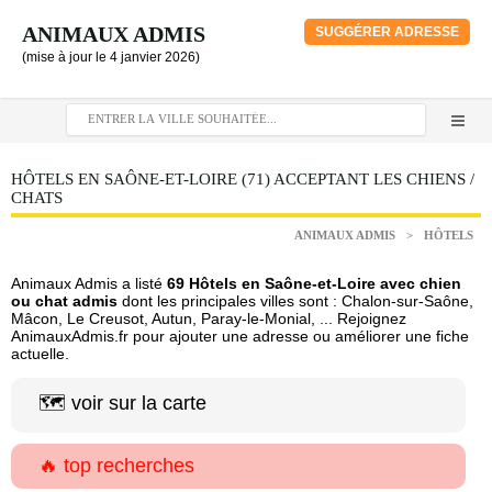
ANIMAUX ADMIS
SUGGÉRER ADRESSE
(mise à jour le 4 janvier 2026)
HÔTELS EN SAÔNE-ET-LOIRE (71) ACCEPTANT LES CHIENS /
CHATS
ANIMAUX ADMIS
>
HÔTELS
Animaux Admis a listé
69 Hôtels en Saône-et-Loire avec chien
ou chat admis
dont les principales villes sont : Chalon-sur-Saône,
Mâcon, Le Creusot, Autun, Paray-le-Monial, ... Rejoignez
AnimauxAdmis.fr pour ajouter une adresse ou améliorer une fiche
actuelle.
🗺️ voir sur la carte
🔥 top recherches