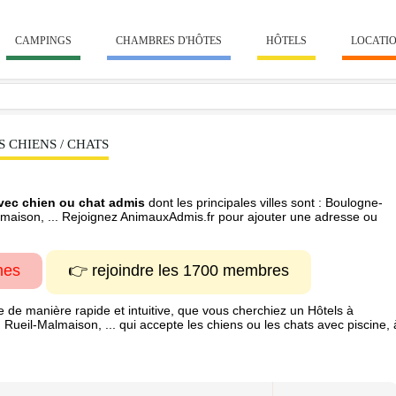
CAMPINGS
CHAMBRES D'HÔTES
HÔTELS
LOCATI
S CHIENS / CHATS
vec chien ou chat admis
dont les principales villes sont : Boulogne-
lmaison, ... Rejoignez AnimauxAdmis.fr pour ajouter une adresse ou
hes
👉 rejoindre les 1700 membres
e de manière rapide et intuitive, que vous cherchiez un Hôtels à
ueil-Malmaison, ... qui accepte les chiens ou les chats avec piscine, 