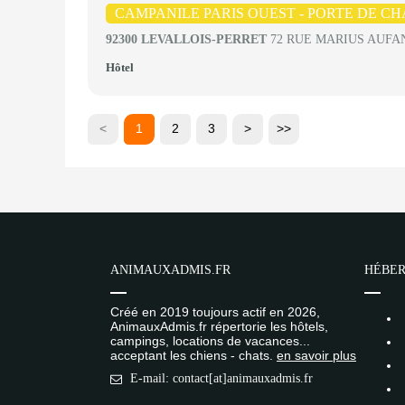
CAMPANILE PARIS OUEST - PORTE DE C
92300 LEVALLOIS-PERRET
72 RUE MARIUS AUFA
Hôtel
<
1
2
3
>
>>
ANIMAUXADMIS.FR
HÉBER
Créé en 2019 toujours actif en 2026,
AnimauxAdmis.fr répertorie les hôtels,
campings, locations de vacances...
acceptant les chiens - chats.
en savoir plus
E-mail: contact[at]animauxadmis.fr