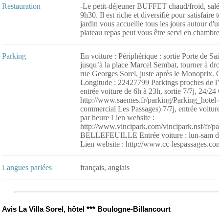
Restauration
-Le petit-déjeuner BUFFET chaud/froid, salé/s
9h30. Il est riche et diversifié pour satisfair
jardin vous accueille tous les jours autour d'
plateau repas peut vous être servi en chambre 
Parking
En voiture : Périphérique : sortie Porte de S
jusqu’à la place Marcel Sembat, tourner à droi
rue Georges Sorel, juste après le Monoprix.
Longitude : 22427799 Parkings proches 
entrée voiture de 6h à 23h, sortie 7/7j, 24/2
http://www.saemes.fr/parking/Parking_hot
commercial Les Passages) 7/7j, entrée voiture
par heure Lien website :
http://www.vincipark.com/vincipark.nsf/fr
BELLEFEUILLE Entrée voiture : lun-sam de 8
Lien website : http://www.cc-lespassages.c
Langues parlées
français, anglais
Avis La Villa Sorel, hôtel *** Boulogne-Billancourt