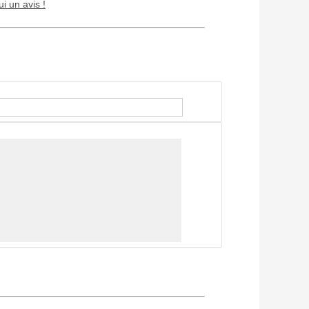
ui un avis !
Chien / chat