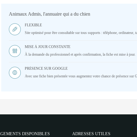
Animaux Admis, l'annuaire qui a du chien
FLEXIBLE
Site optimisé pour être consultable sur tous supports : téléphone, ordinateur, ta
MISE À JOUR CONSTANTE
À la demande du professionnel et après confirmation, la fiche est mise à jour.
PRÉSENCE SUR GOOGLE
Avec une fiche bien présentée vous augmentez votre chance de présence sur 
GEMENTS DISPONIBLES
ADRESSES UTILES