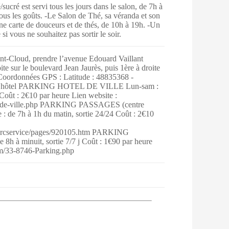
ucré est servi tous les jours dans le salon, de 7h à
e tous les goûts. -Le Salon de Thé, sa véranda et son
une carte de douceurs et de thés, de 10h à 19h. -Un
si vous ne souhaitez pas sortir le soir.
aint-Cloud, prendre l’avenue Edouard Vaillant
te sur le boulevard Jean Jaurès, puis 1ère à droite
 Coordonnées GPS : Latitude : 48835368 -
de l’hôtel PARKING HOTEL DE VILLE Lun-sam :
4 Coût : 2€10 par heure Lien website :
el-de-ville.php PARKING PASSAGES (centre
 : de 7h à 1h du matin, sortie 24/24 Coût : 2€10
/parcservice/pages/920105.htm PARKING
h à minuit, sortie 7/7 j Coût : 1€90 par heure
om/33-8746-Parking.php