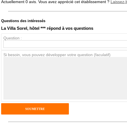
Actuellement 0 avis. Vous avez apprécié cet établissement ?
Laissez-l
Questions des intéressés
Note globale
Propreté
La Villa Sorel, hôtel *** répond à vos questions
Question :
Avis Clients
Si besoin, vous pouvez développer votre question (faculatif)
Notes que vous souhaitez attribuer :
Pseudo :
Antispam - Combien font 7x4 (en chiffres) :