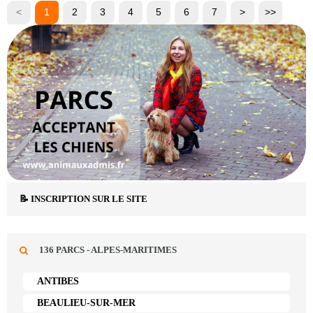
<
1
2
3
4
5
6
7
>
>>
📝 INSCRIPTION SUR LE SITE
136 PARCS - ALPES-MARITIMES
ANTIBES
BEAULIEU-SUR-MER