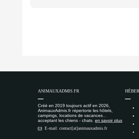
ANIMAUXADMIS.FR
HÉBER
Créé en 2019 toujours actif en 2026,
AnimauxAdmis.fr répertorie les hôtels,
campings, locations de vacances...
acceptant les chiens - chats.
en savoir plus
E-mail: contact[at]animauxadmis.fr