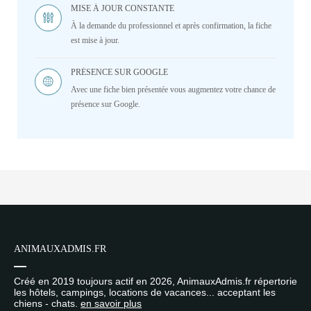
MISE À JOUR CONSTANTE
À la demande du professionnel et après confirmation, la fiche
est mise à jour.
PRÉSENCE SUR GOOGLE
Avec une fiche bien présentée vous augmentez votre chance de
présence sur Google.
ANIMAUXADMIS.FR
Créé en 2019 toujours actif en 2026, AnimauxAdmis.fr répertorie
les hôtels, campings, locations de vacances... acceptant les
chiens - chats.
en savoir plus