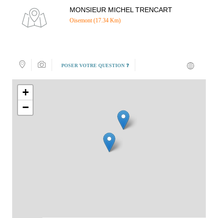
MONSIEUR MICHEL TRENCART
Oisemont (17.34 Km)
POSER VOTRE QUESTION ❓
+
−