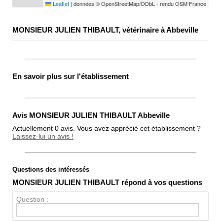
Leaflet
|
données © OpenStreetMap/ODbL - rendu OSM France
MONSIEUR JULIEN THIBAULT, vétérinaire à Abbeville
En savoir plus sur l'établissement
Avis MONSIEUR JULIEN THIBAULT Abbeville
Actuellement 0 avis. Vous avez apprécié cet établissement ?
Laissez-lui un avis !
Questions des intéressés
Note globale
MONSIEUR JULIEN THIBAULT répond à vos questions
Propreté
Question :
Chien / chat