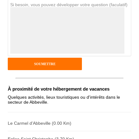
Si besoin, vous pouvez développer votre question (faculatif)
Avis Clients
Notes que vous souhaitez attribuer :
Pseudo :
Antispam - Combien font 7x4 (en
À proximité de votre hébergement de vacances
chiffres) :
Quelques activités, lieux touristiques ou d'intérêts dans le
secteur de Abbeville.
Avis sur l'établissement :
Le Carmel d'Abbeville (0.00 Km)