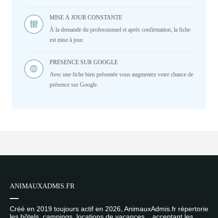
MISE À JOUR CONSTANTE
À la demande du professionnel et après confirmation, la fiche
est mise à jour.
PRÉSENCE SUR GOOGLE
Avec une fiche bien présentée vous augmentez votre chance de
présence sur Google.
ANIMAUXADMIS.FR
Créé en 2019 toujours actif en 2026, AnimauxAdmis.fr répertorie
les hôtels, campings, locations de vacances... acceptant les