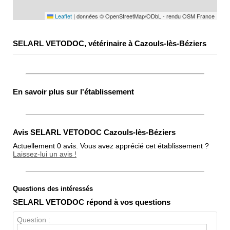
Leaflet
|
données © OpenStreetMap/ODbL - rendu OSM France
SELARL VETODOC, vétérinaire à Cazouls-lès-Béziers
En savoir plus sur l'établissement
Avis SELARL VETODOC Cazouls-lès-Béziers
Actuellement 0 avis. Vous avez apprécié cet établissement ?
Laissez-lui un avis !
Questions des intéressés
Note globale
SELARL VETODOC répond à vos questions
Propreté
Question :
Chien / chat