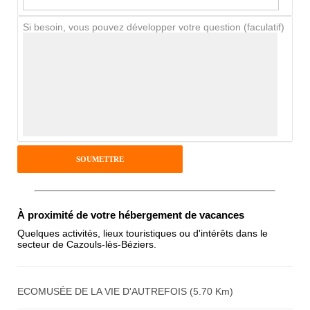
Si besoin, vous pouvez développer votre question (faculatif)
Avis Clients
Notes que vous souhaitez attribuer :
Pseudo :
Antispam - Combien font 7x4 (en
À proximité de votre hébergement de vacances
chiffres) :
Quelques activités, lieux touristiques ou d'intérêts dans le
secteur de Cazouls-lès-Béziers.
Avis sur l'établissement :
ECOMUSÉE DE LA VIE D'AUTREFOIS (5.70 Km)