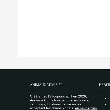
ANIMAUXADMIS.FR
HÉBER
Créé en 2019 toujours actif en 2026,
AnimauxAdmis.fr répertorie les hôtels,
campings, locations de vacances...
acceptant les chiens - chats.
en savoir plus