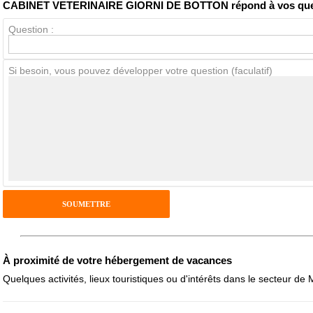
CABINET VETERINAIRE GIORNI DE BOTTON répond à vos que
Question :
Avis Clients
Si besoin, vous pouvez développer votre question (faculatif)
Notes que vous souhaitez attribuer :
Pseudo :
Antispam - Combien font 7x4 (en chiffres) :
Avis sur l'établissement :
À proximité de votre hébergement de vacances
Quelques activités, lieux touristiques ou d'intérêts dans le secteur de