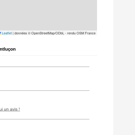
Leaflet
|
données © OpenStreetMap/ODbL - rendu OSM France
ntluçon
ui un avis !
Chien / chat