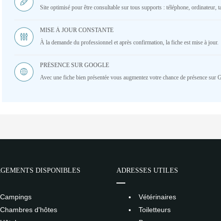
Site optimisé pour être consultable sur tous supports : téléphone, ordinateur, ta
MISE À JOUR CONSTANTE
À la demande du professionnel et après confirmation, la fiche est mise à jour.
PRÉSENCE SUR GOOGLE
Avec une fiche bien présentée vous augmentez votre chance de présence sur 
GEMENTS DISPONIBLES
ADRESSES UTILES
Campings
Vétérinaires
Chambres d'hôtes
Toiletteurs