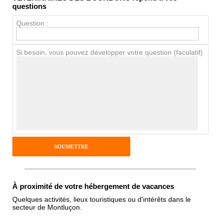
Propreté
questions
Chien / chat
Question :
Si besoin, vous pouvez développer votre question (faculatif)
Avis Clients
Notes que vous souhaitez attribuer :
Pseudo :
Antispam - Combien font 7x4 (en
chiffres) :
À proximité de votre hébergement de vacances
Quelques activités, lieux touristiques ou d'intérêts dans le
secteur de Montluçon.
Avis sur l'établissement :