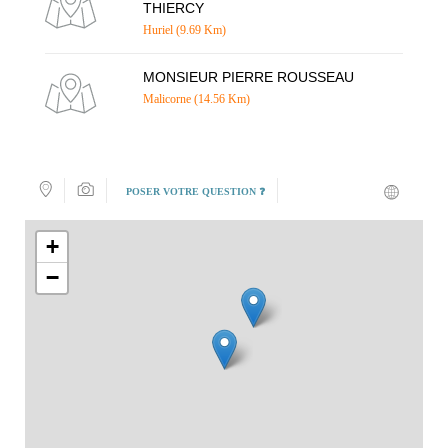
THIERCY
Huriel (9.69 Km)
MONSIEUR PIERRE ROUSSEAU
Malicorne (14.56 Km)
POSER VOTRE QUESTION ❓
+
−