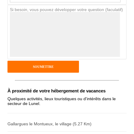
Si besoin, vous pouvez développer votre question (faculatif)
Avis Clients
Notes que vous souhaitez attribuer :
Pseudo :
Antispam - Combien font 7x4 (en
chiffres) :
À proximité de votre hébergement de vacances
Quelques activités, lieux touristiques ou d'intérêts dans le
secteur de Lunel.
Avis sur l'établissement :
Gallargues le Montueux, le village (5.27 Km)