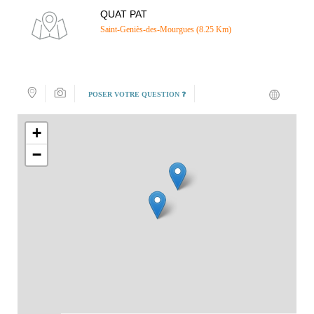
QUAT PAT
Saint-Geniès-des-Mourgues (8.25 Km)
POSER VOTRE QUESTION ❓
+
−