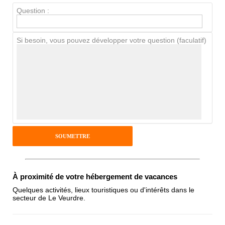
Question :
Chien / chat
Si besoin, vous pouvez développer votre question (faculatif)
Avis Clients
Notes que vous souhaitez attribuer :
Pseudo :
Antispam - Combien font 7x4 (en
À proximité de votre hébergement de vacances
chiffres) :
Quelques activités, lieux touristiques ou d'intérêts dans le
secteur de Le Veurdre.
Avis sur l'établissement :