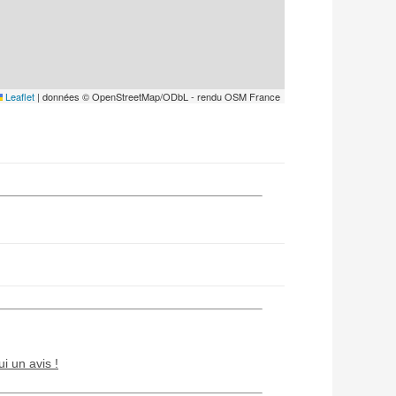
Leaflet
|
données © OpenStreetMap/ODbL - rendu OSM France
ui un avis !