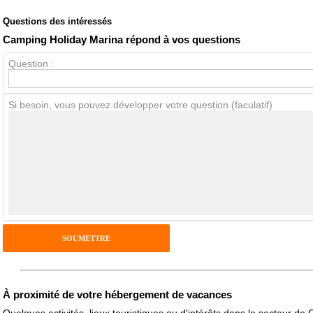
Questions des intéressés
Note globale
Propreté
Camping Holiday Marina répond à vos questions
Question :
Avis Clients
Si besoin, vous pouvez développer votre question (faculatif)
Notes que vous souhaitez attribuer :
Pseudo :
Antispam - Combien font 7x4 (en chiffres) :
Avis sur l'établissement :
À proximité de votre hébergement de vacances