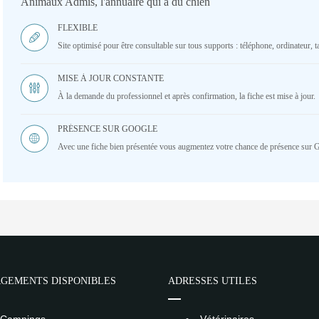
Animaux Admis, l'annuaire qui a du chien
FLEXIBLE
Site optimisé pour être consultable sur tous supports : téléphone, ordinateur, ta
MISE À JOUR CONSTANTE
À la demande du professionnel et après confirmation, la fiche est mise à jour.
PRÉSENCE SUR GOOGLE
Avec une fiche bien présentée vous augmentez votre chance de présence sur 
GEMENTS DISPONIBLES
ADRESSES UTILES