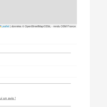
Leaflet
|
données © OpenStreetMap/ODbL - rendu OSM France
ui un avis !