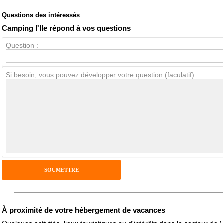
Questions des intéressés
Note globale
Propreté
Camping l'Ile répond à vos questions
Question :
Avis Clients
Si besoin, vous pouvez développer votre question (faculatif)
Notes que vous souhaitez attribuer :
Pseudo :
Antispam - Combien font 7x4 (en chiffres) :
Avis sur l'établissement :
À proximité de votre hébergement de vacances