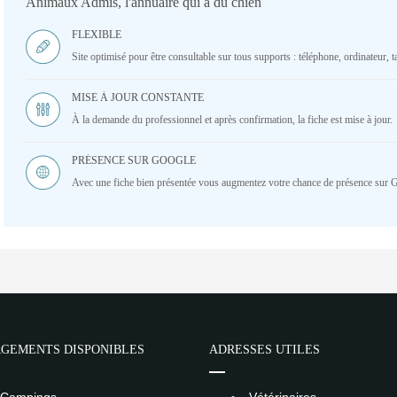
Animaux Admis, l'annuaire qui a du chien
FLEXIBLE
Site optimisé pour être consultable sur tous supports : téléphone, ordinateur, ta
MISE À JOUR CONSTANTE
À la demande du professionnel et après confirmation, la fiche est mise à jour.
PRÉSENCE SUR GOOGLE
Avec une fiche bien présentée vous augmentez votre chance de présence sur 
GEMENTS DISPONIBLES
ADRESSES UTILES