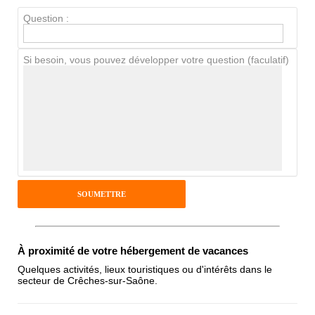
Propreté
Question :
Chien / chat
Si besoin, vous pouvez développer votre question (faculatif)
Avis Clients
Notes que vous souhaitez attribuer :
Pseudo :
Antispam - Combien font 7x4 (en
À proximité de votre hébergement de vacances
chiffres) :
Quelques activités, lieux touristiques ou d'intérêts dans le
secteur de Crêches-sur-Saône.
Avis sur l'établissement :