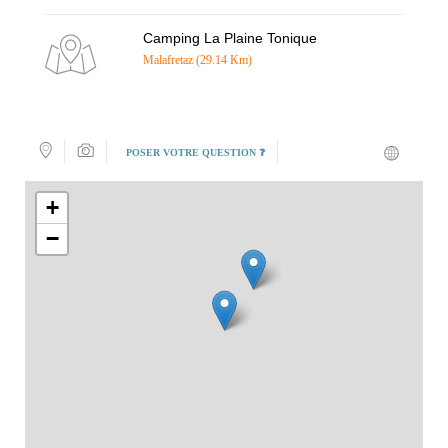
Camping La Plaine Tonique
Malafretaz (29.14 Km)
POSER VOTRE QUESTION ❓
+
−