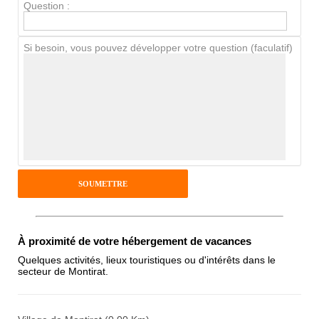
Question :
Chien / chat
Si besoin, vous pouvez développer votre question (faculatif)
Avis Clients
Notes que vous souhaitez attribuer :
Pseudo :
Antispam - Combien font 7x4 (en
À proximité de votre hébergement de vacances
chiffres) :
Quelques activités, lieux touristiques ou d'intérêts dans le
secteur de Montirat.
Avis sur l'établissement :