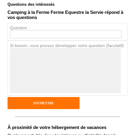
Questions des intéressés
Note globale
Camping à la Ferme Ferme Equestre la Servie répond à
Propreté
vos questions
Chien / chat
Question :
Si besoin, vous pouvez développer votre question (faculatif)
Avis Clients
Notes que vous souhaitez attribuer :
Pseudo :
Antispam - Combien font 7x4 (en
chiffres) :
À proximité de votre hébergement de vacances