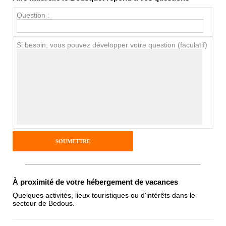
Propreté
Question :
Chien / chat
Si besoin, vous pouvez développer votre question (faculatif)
Avis Clients
Notes que vous souhaitez attribuer :
Pseudo :
Antispam - Combien font 7x4 (en
À proximité de votre hébergement de vacances
chiffres) :
Quelques activités, lieux touristiques ou d'intérêts dans le
secteur de Bedous.
Avis sur l'établissement :