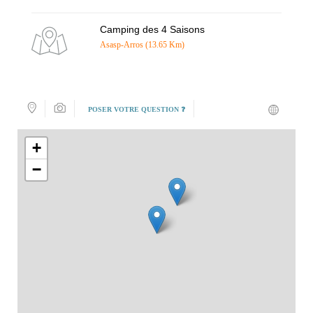
Camping des 4 Saisons
Asasp-Arros (13.65 Km)
POSER VOTRE QUESTION ❓
+
−