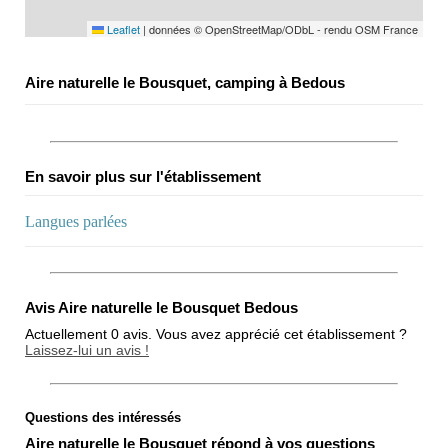
Leaflet
|
données © OpenStreetMap/ODbL - rendu OSM France
Aire naturelle le Bousquet, camping à Bedous
En savoir plus sur l'établissement
Langues parlées
Avis Aire naturelle le Bousquet Bedous
Actuellement 0 avis. Vous avez apprécié cet établissement ?
Laissez-lui un avis !
Questions des intéressés
Note globale
Aire naturelle le Bousquet répond à vos questions