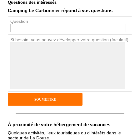
Questions des intéressés
Note globale
Camping Le Carbonnier répond à vos questions
Propreté
Question :
Chien / chat
Si besoin, vous pouvez développer votre question (faculatif)
Avis Clients
Notes que vous souhaitez attribuer :
Pseudo :
Antispam - Combien font 7x4 (en
À proximité de votre hébergement de vacances
chiffres) :
Quelques activités, lieux touristiques ou d'intérêts dans le
secteur de La Douze.