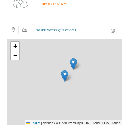
Tursac (17.18 Km)
POSER VOTRE QUESTION ❓
+
−
Leaflet
|
données © OpenStreetMap/ODbL - rendu OSM France