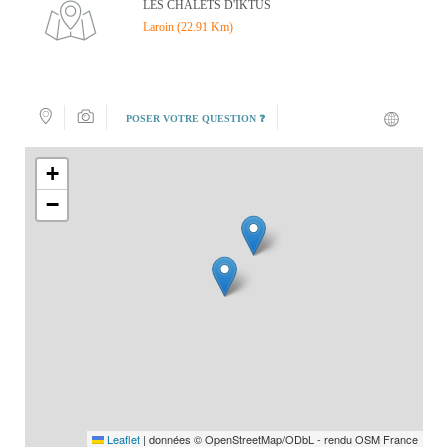
LES CHALETS D'IKTUS
Laroin (22.91 Km)
POSER VOTRE QUESTION ❓
+
−
Leaflet
|
données © OpenStreetMap/ODbL - rendu OSM France