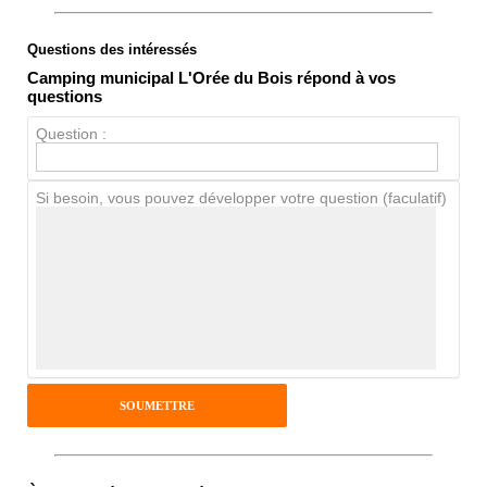
Questions des intéressés
Note globale
Camping municipal L'Orée du Bois répond à vos
Propreté
questions
Chien / chat
Question :
Si besoin, vous pouvez développer votre question (faculatif)
Avis Clients
Notes que vous souhaitez attribuer :
Pseudo :
Antispam - Combien font 7x4 (en
chiffres) :