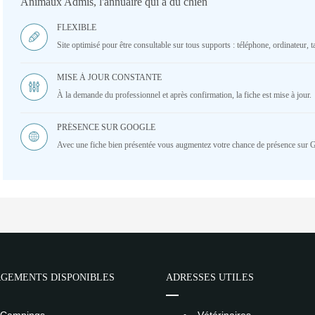
Animaux Admis, l'annuaire qui a du chien
FLEXIBLE
Site optimisé pour être consultable sur tous supports : téléphone, ordinateur, ta
MISE À JOUR CONSTANTE
À la demande du professionnel et après confirmation, la fiche est mise à jour.
PRÉSENCE SUR GOOGLE
Avec une fiche bien présentée vous augmentez votre chance de présence sur 
GEMENTS DISPONIBLES
ADRESSES UTILES