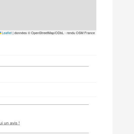
Leaflet
|
données © OpenStreetMap/ODbL - rendu OSM France
ui un avis !