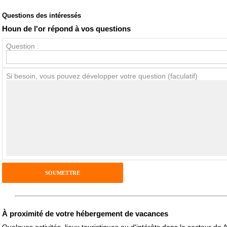
Questions des intéressés
Note globale
Propreté
Houn de l'or répond à vos questions
Question :
Avis Clients
Si besoin, vous pouvez développer votre question (faculatif)
Notes que vous souhaitez attribuer :
Pseudo :
Antispam - Combien font 7x4 (en chiffres) :
Avis sur l'établissement :
À proximité de votre hébergement de vacances