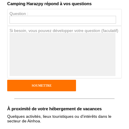
Camping Harazpy répond à vos questions
Propreté
Question :
Chien / chat
Si besoin, vous pouvez développer votre question (faculatif)
Avis Clients
Notes que vous souhaitez attribuer :
Pseudo :
Antispam - Combien font 7x4 (en
À proximité de votre hébergement de vacances
chiffres) :
Quelques activités, lieux touristiques ou d'intérêts dans le
secteur de Ainhoa.