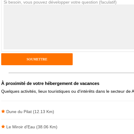
Si besoin, vous pouvez développer votre question (faculatif)
Notes que vous souhaitez attribuer :
Pseudo :
Antispam - Combien font 7x4 (en chiffres) :
Avis sur l'établissement :
À proximité de votre hébergement de vacances
Quelques activités, lieux touristiques ou d'intérêts dans le secteur de
Dune du Pilat (12.13 Km)
Le Miroir d'Eau (38.06 Km)