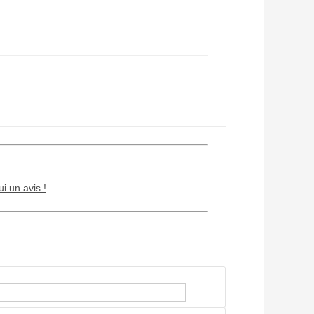
ui un avis !
Chien / chat