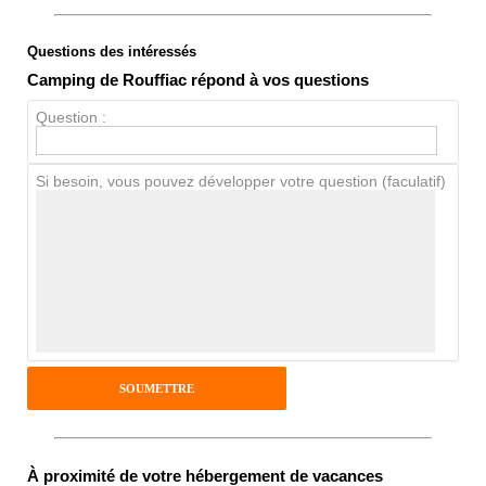
Questions des intéressés
Note globale
Camping de Rouffiac répond à vos questions
Propreté
Question :
Chien / chat
Si besoin, vous pouvez développer votre question (faculatif)
Avis Clients
Notes que vous souhaitez attribuer :
Pseudo :
Antispam - Combien font 7x4 (en
À proximité de votre hébergement de vacances
chiffres) :