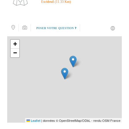
Excideuil (11.33 Km)
POSER VOTRE QUESTION ❓
+
−
Leaflet
|
données © OpenStreetMap/ODbL - rendu OSM France