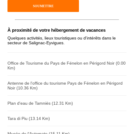
Pseudo :
Antispam - Combien font 7x4 (en
À proximité de votre hébergement de vacances
chiffres) :
Quelques activités, lieux touristiques ou d'intérêts dans le
secteur de Salignac-Eyvigues.
Avis sur l'établissement :
Office de Tourisme du Pays de Fénelon en Périgord Noir (0.00
Km)
Antenne de l'office du tourisme Pays de Fénelon en Périgord
Noir (10.36 Km)
Plan d'eau de Tamniès (12.31 Km)
Tara di Piu (13.14 Km)
Musée de l'Automate (15.11 Km)