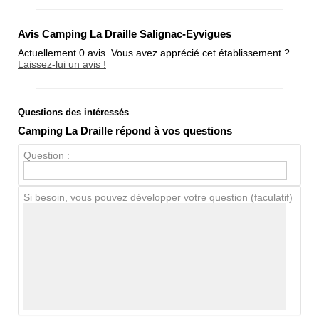
Avis Camping La Draille Salignac-Eyvigues
Actuellement 0 avis. Vous avez apprécié cet établissement ?
Laissez-lui un avis !
Questions des intéressés
Note globale
Camping La Draille répond à vos questions
Propreté
Question :
Chien / chat
Si besoin, vous pouvez développer votre question (faculatif)
Avis Clients
Notes que vous souhaitez attribuer :