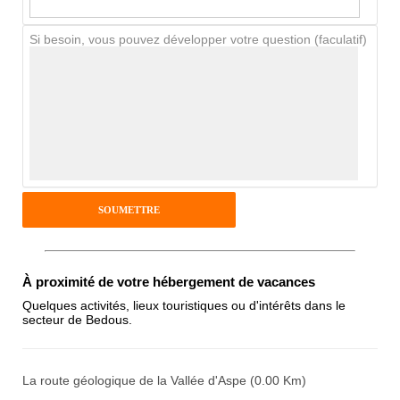
Si besoin, vous pouvez développer votre question (faculatif)
Avis Clients
Notes que vous souhaitez attribuer :
Pseudo :
Antispam - Combien font 7x4 (en
À proximité de votre hébergement de vacances
chiffres) :
Quelques activités, lieux touristiques ou d'intérêts dans le
secteur de Bedous.
Avis sur l'établissement :
La route géologique de la Vallée d'Aspe (0.00 Km)