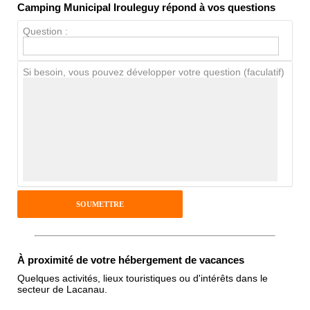
Camping Municipal Irouleguy répond à vos questions
Propreté
Question :
Chien / chat
Si besoin, vous pouvez développer votre question (faculatif)
Avis Clients
Notes que vous souhaitez attribuer :
Pseudo :
Antispam - Combien font 7x4 (en
À proximité de votre hébergement de vacances
chiffres) :
Quelques activités, lieux touristiques ou d'intérêts dans le
secteur de Lacanau.