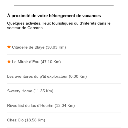
Antispam - Combien font 7x4 (en
À proximité de votre hébergement de vacances
chiffres) :
Quelques activités, lieux touristiques ou d'intérêts dans le
secteur de Carcans.
Avis sur l'établissement :
Citadelle de Blaye (30.83 Km)
Le Miroir d'Eau (47.10 Km)
Les aventures du p'tit explorateur (0.00 Km)
Sweety Home (11.35 Km)
Rives Est du lac d'Hourtin (13.04 Km)
Chez Clo (18.58 Km)