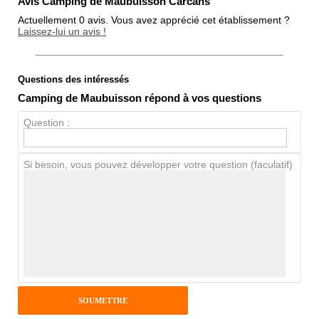
Avis Camping de Maubuisson Carcans
Actuellement 0 avis. Vous avez apprécié cet établissement ?
Laissez-lui un avis !
Questions des intéressés
Note globale
Camping de Maubuisson répond à vos questions
Propreté
Question :
Chien / chat
Si besoin, vous pouvez développer votre question (faculatif)
Avis Clients
Notes que vous souhaitez attribuer :
Pseudo :