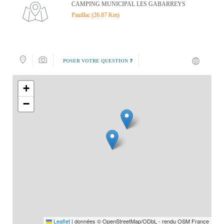
CAMPING MUNICIPAL LES GABARREYS
Pauillac (26.87 Km)
POSER VOTRE QUESTION ❓
+
−
Leaflet
|
données © OpenStreetMap/ODbL - rendu OSM France