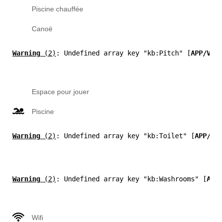
Piscine chauffée
Canoë
Warning
 (2)
: Undefined array key "kb:Pitch" [
APP/Vie
Espace pour jouer
Piscine
Warning
 (2)
: Undefined array key "kb:Toilet" [
APP/Vi
Warning
 (2)
: Undefined array key "kb:Washrooms" [
APP
Wifi