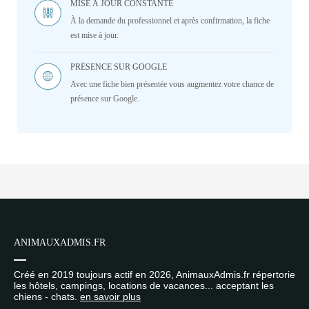
MISE À JOUR CONSTANTE
À la demande du professionnel et après confirmation, la fiche
est mise à jour.
PRÉSENCE SUR GOOGLE
Avec une fiche bien présentée vous augmentez votre chance de
présence sur Google.
ANIMAUXADMIS.FR
Créé en 2019 toujours actif en 2026, AnimauxAdmis.fr répertorie
les hôtels, campings, locations de vacances... acceptant les
chiens - chats.
en savoir plus