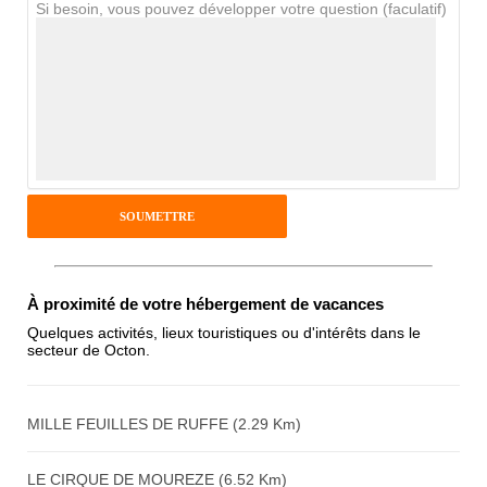
Si besoin, vous pouvez développer votre question (faculatif)
Avis Clients
Notes que vous souhaitez attribuer :
Pseudo :
Antispam - Combien font 7x4 (en
chiffres) :
À proximité de votre hébergement de vacances
Quelques activités, lieux touristiques ou d'intérêts dans le
secteur de Octon.
Avis sur l'établissement :
MILLE FEUILLES DE RUFFE (2.29 Km)
LE CIRQUE DE MOUREZE (6.52 Km)