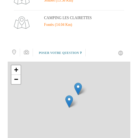
Soubès (13.58 Km)
CAMPING LES CLAIRETTES
Fontès (14.04 Km)
POSER VOTRE QUESTION ❓
+
−