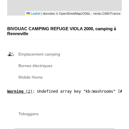
Leaflet
|
données © OpenStreetMap/ODbL - rendu OSM France
BIVOUAC CAMPING REFUGE VIOLA 2000, camping à
Renneville
Emplacement camping
Bornes électriques
Mobile Home
Warning
 (2)
: Undefined array key "kb:Washrooms" [
APP
Toboggans