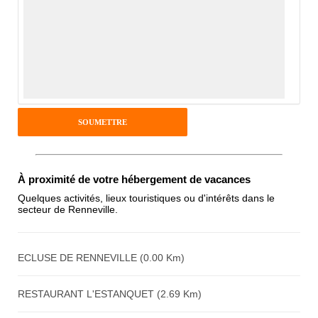
Avis Clients
Notes que vous souhaitez attribuer :
Pseudo :
Antispam - Combien font 7x4 (en
chiffres) :
À proximité de votre hébergement de vacances
Quelques activités, lieux touristiques ou d'intérêts dans le
secteur de Renneville.
Avis sur l'établissement :
ECLUSE DE RENNEVILLE (0.00 Km)
RESTAURANT L'ESTANQUET (2.69 Km)