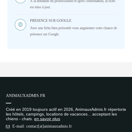
À la demande du professionnel et après confirmation, la fiche
est mise à jour.
PRÉSENCE SUR GOOGLE
Avec une fiche bien présentée vous augmentez votre chance de
présence sur Google.
ANIMAUXADMIS.FR
Créé en 2019 toujours actif en 2026, AnimauxAdmis.fr répertorie
les hôtels, campings, locations de vacances... acceptant les
chiens - chats.
en savoir plus
E-mail: contact[at]animauxadmis.fr