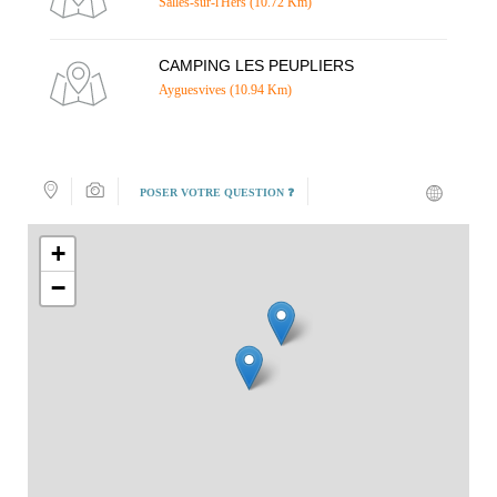
Salles-sur-l'Hers (10.72 Km)
CAMPING LES PEUPLIERS
Ayguesvives (10.94 Km)
POSER VOTRE QUESTION ❓
+
−