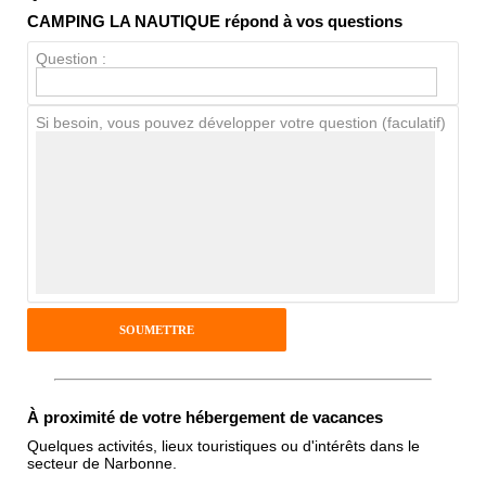
CAMPING LA NAUTIQUE répond à vos questions
Propreté
Question :
Chien / chat
Si besoin, vous pouvez développer votre question (faculatif)
Avis Clients
Notes que vous souhaitez attribuer :
Pseudo :
Antispam - Combien font 7x4 (en
À proximité de votre hébergement de vacances
chiffres) :
Quelques activités, lieux touristiques ou d'intérêts dans le
secteur de Narbonne.