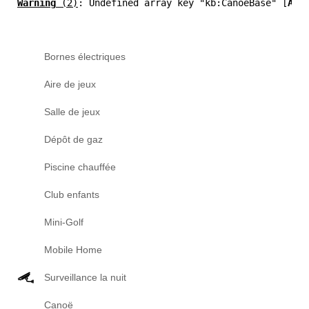
Warning
 (2)
: Undefined array key "kb:CanoeBase" [
APP
Bornes électriques
Aire de jeux
Salle de jeux
Dépôt de gaz
Piscine chauffée
Club enfants
Mini-Golf
Mobile Home
Surveillance la nuit
Canoë