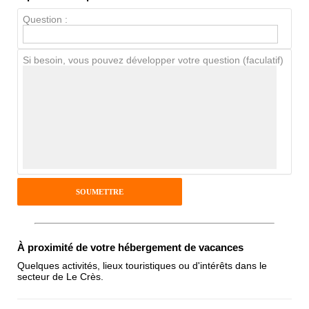
Chien / chat
Question :
Si besoin, vous pouvez développer votre question (faculatif)
Avis Clients
Notes que vous souhaitez attribuer :
Pseudo :
Antispam - Combien font 7x4 (en
chiffres) :
À proximité de votre hébergement de vacances
Quelques activités, lieux touristiques ou d'intérêts dans le
secteur de Le Crès.
Avis sur l'établissement :