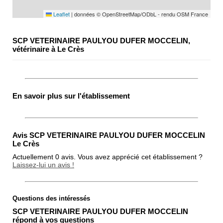
Leaflet
|
données © OpenStreetMap/ODbL - rendu OSM France
SCP VETERINAIRE PAULYOU DUFER MOCCELIN,
vétérinaire à Le Crès
En savoir plus sur l'établissement
Avis SCP VETERINAIRE PAULYOU DUFER MOCCELIN
Le Crès
Actuellement 0 avis. Vous avez apprécié cet établissement ?
Laissez-lui un avis !
Questions des intéressés
Note globale
SCP VETERINAIRE PAULYOU DUFER MOCCELIN
Propreté
répond à vos questions