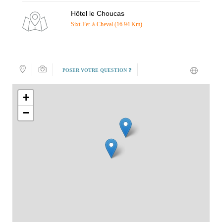
Hôtel le Choucas
Sixt-Fer-à-Cheval (16.94 Km)
POSER VOTRE QUESTION ❓
+
−