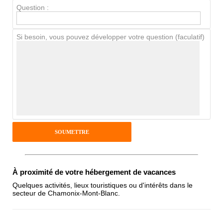
Question :
Chien / chat
Si besoin, vous pouvez développer votre question (faculatif)
Avis Clients
Notes que vous souhaitez attribuer :
Pseudo :
Antispam - Combien font 7x4 (en
À proximité de votre hébergement de vacances
chiffres) :
Quelques activités, lieux touristiques ou d'intérêts dans le
secteur de Chamonix-Mont-Blanc.
Avis sur l'établissement :