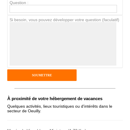
Question :
Chien / chat
Si besoin, vous pouvez développer votre question (faculatif)
Avis Clients
Notes que vous souhaitez attribuer :
Pseudo :
Antispam - Combien font 7x4 (en
À proximité de votre hébergement de vacances
chiffres) :
Quelques activités, lieux touristiques ou d'intérêts dans le
secteur de Oeuilly.
Avis sur l'établissement :