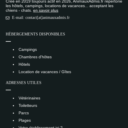
Créé en 2019 toujours actif en 2026, AnimauxAdmis.fr répertorie
les hôtels, campings, locations de vacances... acceptant les
chiens - chats.
en savoir plus
E-mail: contact[at]animauxadmis.fr
HÉBERGEMENTS DISPONIBLES
Campings
Chambres d'hôtes
Hôtels
Location de vacances / Gîtes
ADRESSES UTILES
Vétérinaires
Toiletteurs
Parcs
Plages
Votre établissement ici ?