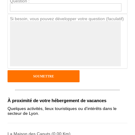
Question :
Chien / chat
Si besoin, vous pouvez développer votre question (faculatif)
Avis Clients
Notes que vous souhaitez attribuer :
Pseudo :
Antispam - Combien font 7x4 (en
À proximité de votre hébergement de vacances
chiffres) :
Quelques activités, lieux touristiques ou d'intérêts dans le
secteur de Lyon.
Avis sur l'établissement :
La Maison des Canuts (0.00 Km)