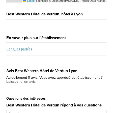
Leaflet
|
données © OpenStreetMap/ODbL - rendu OSM France
Best Western Hôtel de Verdun, hôtel à Lyon
En savoir plus sur l'établissement
Langues parlées
Avis Best Western Hôtel de Verdun Lyon
Actuellement 0 avis. Vous avez apprécié cet établissement ?
Laissez-lui un avis !
Questions des intéressés
Note globale
Best Western Hôtel de Verdun répond à vos questions
Propreté