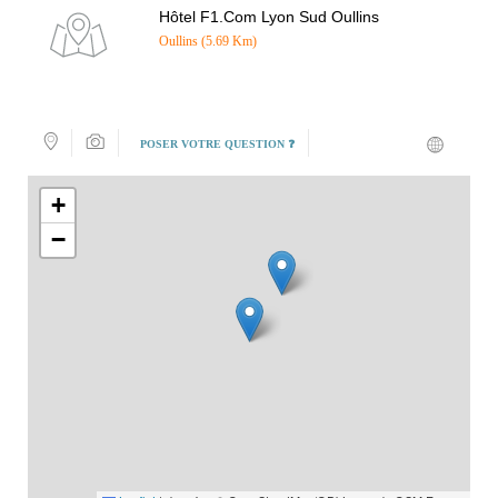
Hôtel F1.Com Lyon Sud Oullins
Oullins (5.69 Km)
POSER VOTRE QUESTION ❓
+
−