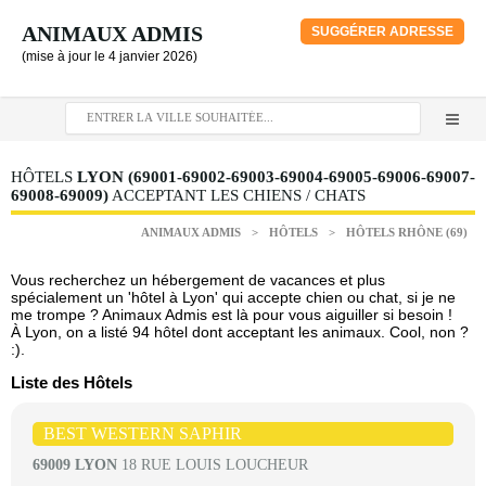
ANIMAUX ADMIS
SUGGÉRER ADRESSE
(mise à jour le 4 janvier 2026)
HÔTELS
LYON (69001-69002-69003-69004-69005-69006-69007-
69008-69009)
ACCEPTANT LES CHIENS / CHATS
ANIMAUX ADMIS
>
HÔTELS
>
HÔTELS RHÔNE (69)
Vous recherchez un hébergement de vacances et plus
spécialement un 'hôtel à Lyon' qui accepte chien ou chat, si je ne
me trompe ? Animaux Admis est là pour vous aiguiller si besoin !
À Lyon, on a listé 94 hôtel dont acceptant les animaux. Cool, non ?
:).
Liste des Hôtels
BEST WESTERN SAPHIR
69009 LYON
18 RUE LOUIS LOUCHEUR