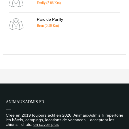
Écully (5.86 Km)
Parc de Parilly
Bron (6.50 Km)
ANIMAUXADMIS.FR
Créé en 2019 toujours actif en 2026, AnimauxAdmis.fr répertorie
les hôtels, campings, locations de vacances... acceptant les
chiens - chats.
en savoir plus