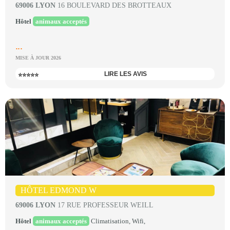
69006 LYON
16 BOULEVARD DES BROTTEAUX
Hôtel
animaux acceptés
...
MISE À JOUR 2026
LIRE LES AVIS
⭐⭐⭐⭐⭐
HÔTEL EDMOND W
69006 LYON
17 RUE PROFESSEUR WEILL
Hôtel
animaux acceptés
Climatisation, Wifi,