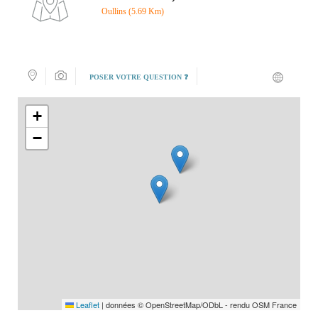
Oullins (5.69 Km)
POSER VOTRE QUESTION ❓
+
−
Leaflet
|
données © OpenStreetMap/ODbL - rendu OSM France