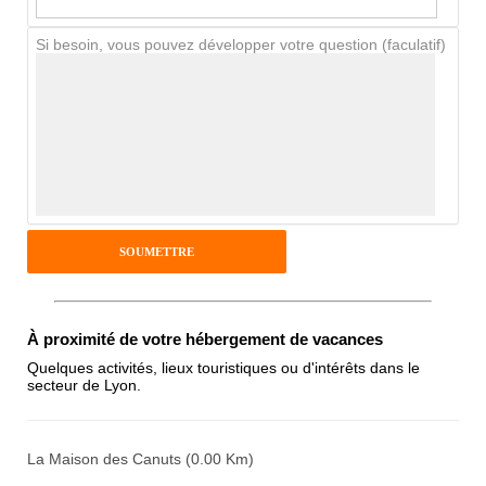
Si besoin, vous pouvez développer votre question (faculatif)
Avis Clients
Notes que vous souhaitez attribuer :
Pseudo :
Antispam - Combien font 7x4 (en
À proximité de votre hébergement de vacances
chiffres) :
Quelques activités, lieux touristiques ou d'intérêts dans le
secteur de Lyon.
Avis sur l'établissement :
La Maison des Canuts (0.00 Km)