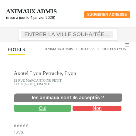
ANIMAUX ADMIS
SUGGÉRER ADRESSE
(mise à jour le 4 janvier 2026)
HÔTELS
ANIMAUX ADMIS
>
HÔTELS
>
HÔTELS LYON
Axotel Lyon Perrache, Lyon
12 RUE MARC ANTOINE PETIT
LYON (69001), FRANCE
les animaux sont-ils acceptés ?
Oui
Non
⭐⭐⭐⭐⭐
0 AVIS