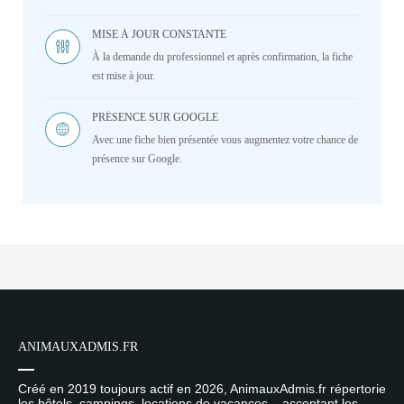
MISE À JOUR CONSTANTE
À la demande du professionnel et après confirmation, la fiche
est mise à jour.
PRÉSENCE SUR GOOGLE
Avec une fiche bien présentée vous augmentez votre chance de
présence sur Google.
ANIMAUXADMIS.FR
Créé en 2019 toujours actif en 2026, AnimauxAdmis.fr répertorie
les hôtels, campings, locations de vacances... acceptant les