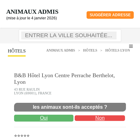
ANIMAUX ADMIS
SUGGÉRER ADRESSE
(mise à jour le 4 janvier 2026)
HÔTELS
ANIMAUX ADMIS
>
HÔTELS
>
HÔTELS LYON
B&B Hôtel Lyon Centre Perrache Berthelot,
Lyon
43 RUE RAULIN
LYON (69001), FRANCE
les animaux sont-ils acceptés ?
Oui
Non
⭐⭐⭐⭐⭐