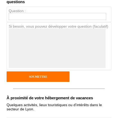
Propreté
questions
Chien / chat
Question :
Si besoin, vous pouvez développer votre question (faculatif)
Avis Clients
Notes que vous souhaitez attribuer :
Pseudo :
Antispam - Combien font 7x4 (en
chiffres) :
À proximité de votre hébergement de vacances
Quelques activités, lieux touristiques ou d'intérêts dans le
secteur de Lyon.
Avis sur l'établissement :