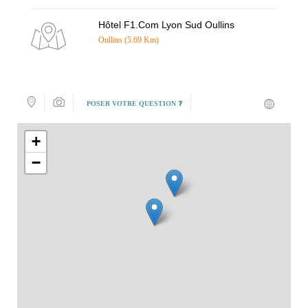
Hôtel F1.Com Lyon Sud Oullins
Oullins (5.69 Km)
POSER VOTRE QUESTION ❓
+
−