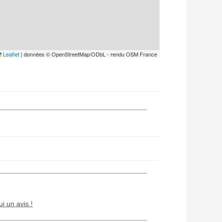
Leaflet
|
données © OpenStreetMap/ODbL - rendu OSM France
ui un avis !