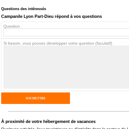
Questions des intéressés
Note globale
Propreté
Campanile Lyon Part-Dieu répond à vos questions
Question :
Avis Clients
Si besoin, vous pouvez développer votre question (faculatif)
Notes que vous souhaitez attribuer :
Pseudo :
Antispam - Combien font 7x4 (en chiffres) :
Avis sur l'établissement :
À proximité de votre hébergement de vacances