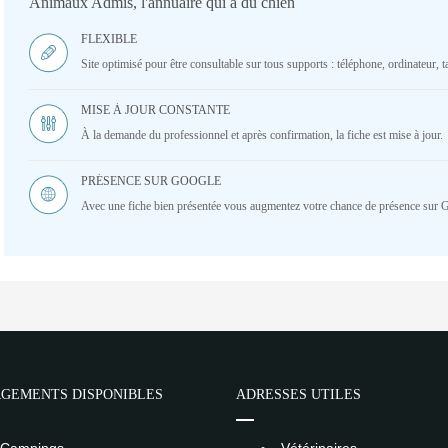
Animaux Admis, l'annuaire qui a du chien
FLEXIBLE
Site optimisé pour être consultable sur tous supports : téléphone, ordinateur, ta
MISE À JOUR CONSTANTE
À la demande du professionnel et après confirmation, la fiche est mise à jour.
PRÉSENCE SUR GOOGLE
Avec une fiche bien présentée vous augmentez votre chance de présence sur 
GEMENTS DISPONIBLES
ADRESSES UTILES