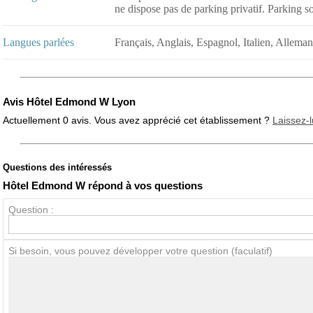
ne dispose pas de parking privatif. Parking s
Langues parlées
Français, Anglais, Espagnol, Italien, Allema
Avis Hôtel Edmond W Lyon
Actuellement 0 avis. Vous avez apprécié cet établissement ?
Laissez-l
Questions des intéressés
Note globale
Propreté
Hôtel Edmond W répond à vos questions
Question :
Avis Clients
Si besoin, vous pouvez développer votre question (faculatif)
Notes que vous souhaitez attribuer :