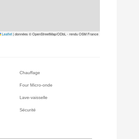
Leaflet
|
données © OpenStreetMap/ODbL - rendu OSM France
Chauffage
Four Micro-onde
Lave-vaisselle
Sécurité