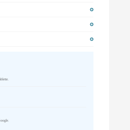
blette.
Google.