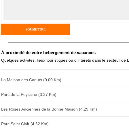
Pseudo :
Antispam - Combien font 7x4 (en chiffres) :
Avis sur l'établissement :
À proximité de votre hébergement de vacances
Quelques activités, lieux touristiques ou d'intérêts dans le secteur de 
La Maison des Canuts (0.00 Km)
Parc de la Feyssine (3.37 Km)
Les Roses Anciennes de la Bonne Maison (4.29 Km)
Parc Saint Clair (4.62 Km)