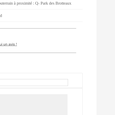
outerrain à proximité : Q- Park des Brotteaux
nd
ui un avis !
Chien / chat