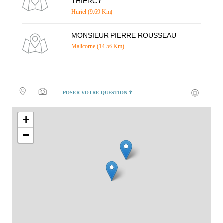
THIERCY
Huriel (9.69 Km)
MONSIEUR PIERRE ROUSSEAU
Malicorne (14.56 Km)
POSER VOTRE QUESTION ❓
+
−