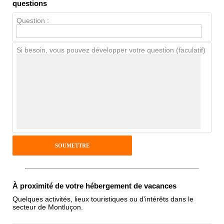
Propreté
questions
Chien / chat
Question :
Si besoin, vous pouvez développer votre question (faculatif)
Avis Clients
Notes que vous souhaitez attribuer :
Pseudo :
Antispam - Combien font 7x4 (en
chiffres) :
À proximité de votre hébergement de vacances
Quelques activités, lieux touristiques ou d'intérêts dans le
secteur de Montluçon.
Avis sur l'établissement :