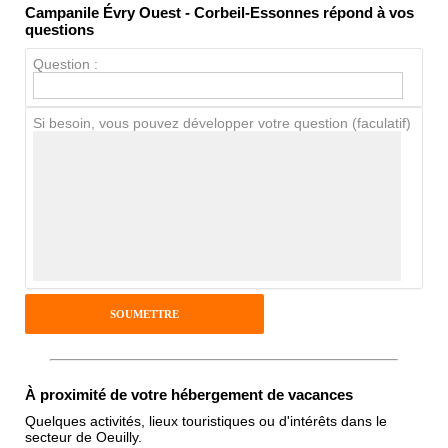
Campanile Évry Ouest - Corbeil-Essonnes répond à vos
Propreté
questions
Chien / chat
Question :
Si besoin, vous pouvez développer votre question (faculatif)
Avis Clients
Notes que vous souhaitez attribuer :
Pseudo :
Antispam - Combien font 7x4 (en
chiffres) :
À proximité de votre hébergement de vacances
Quelques activités, lieux touristiques ou d'intérêts dans le
secteur de Oeuilly.