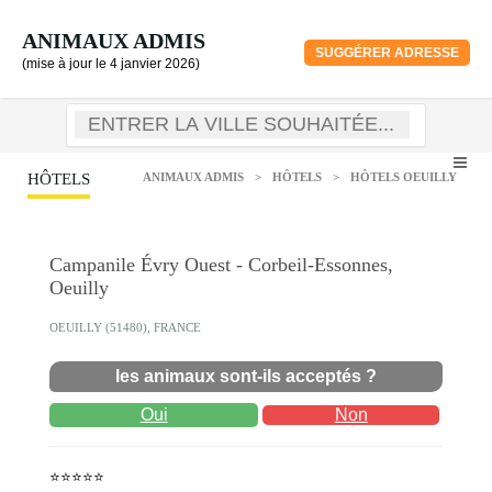
ANIMAUX ADMIS
SUGGÉRER ADRESSE
(mise à jour le 4 janvier 2026)
HÔTELS
ANIMAUX ADMIS
>
HÔTELS
>
HÔTELS OEUILLY
Campanile Évry Ouest - Corbeil-Essonnes,
Oeuilly
OEUILLY (51480), FRANCE
les animaux sont-ils acceptés ?
Oui
Non
⭐⭐⭐⭐⭐